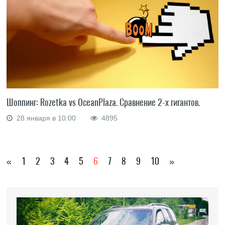
Шоппинг: Rozetka vs OceanPlaza. Сравнение 2-х гигантов.
28 января в 10:00
4895
«
1
2
3
4
5
6
7
8
9
10
»