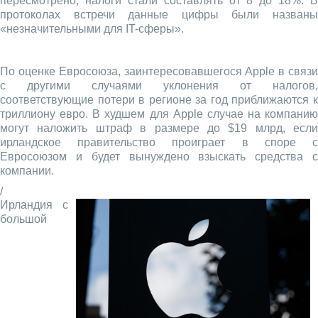
пересмотрено, налоги стали составлять от 8 до 18%. В
протоколах встречи данные цифры были названы
«незначительными для IT-сферы».
По оценке Евросоюза, заинтересовавшегося Apple в связи
с другими случаями уклонения от налогов,
соответствующие потери в регионе за год приближаются к
триллиону евро. В худшем для Apple случае на компанию
могут наложить штраф в размере до $19 млрд, если
ирландское правительство проиграет в споре с
Евросоюзом и будет вынуждено взыскать средства с
компании.
/
Ирландия с
большой