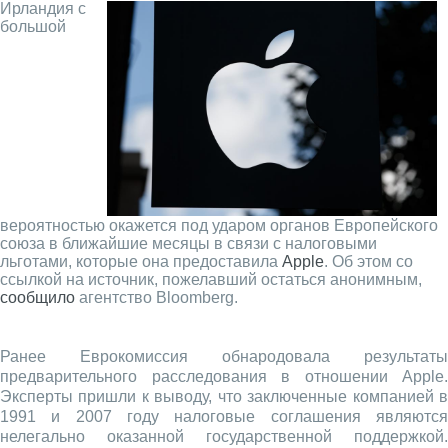
Ирландия с
большой
вероятностью окажется под ударом органов Европейского
союза в ближайшие месяцы в связи с налоговыми
льготами, которые она предоставила
Apple
. Об этом со
ссылкой на источник, пожелавший остаться анонимным,
сообщило
агентство Bloomberg.
Ранее Еврокомиссия обнародовала результаты
предварительного расследования в отношении Apple.
Эксперты пришли к выводу, что заключенные компанией в
1991 и 2007 году налоговые соглашения являются
нелегально оказанной государственной поддержкой.