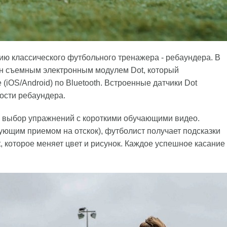
сию классического футбольного тренажера - ребаундера. В
ен съемным электронным модулем Dot, который
iOS/Android) по Bluetooth. Встроенные датчики Dot
ости ребаундера.
 выбор упражнений с короткими обучающими видео.
ующим приемом на отскок), футболист получает подсказки
t, которое меняет цвет и рисунок. Каждое успешное касание