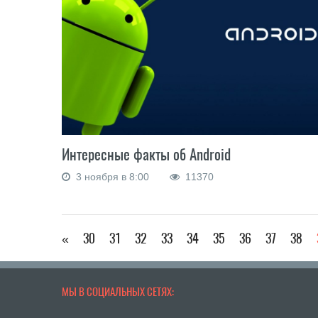
Интересные факты об Android
3 ноября в 8:00
11370
«
30
31
32
33
34
35
36
37
38
МЫ В СОЦИАЛЬНЫХ СЕТЯХ: