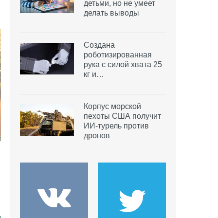
детьми, но не умеет
делать выводы
Создана
роботизированная
рука с силой хвата 25
кг и…
Корпус морской
пехоты США получит
ИИ-турель против
дронов