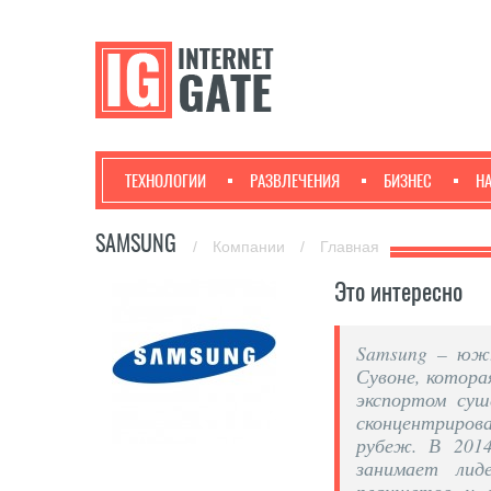
ТЕХНОЛОГИИ
РАЗВЛЕЧЕНИЯ
БИЗНЕС
Н
SAMSUNG
/
Компании
/
Главная
Это интересно
Samsung – южн
Сувоне, котора
экспортом суш
сконцентрирова
рубеж. В 201
занимает лид