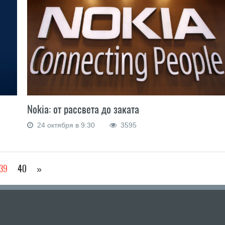
Nokia: от рассвета до заката
24 октября в 9:30
3595
39
40
»