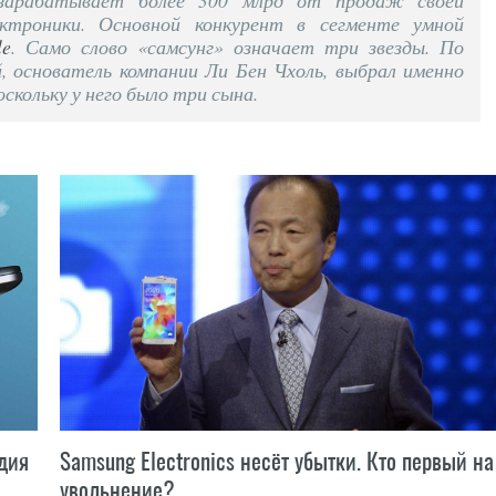
зарабатывает более 300 млрд от продаж своей
ктроники. Основной конкурент в сегменте умной
le
. Само слово «самсунг» означает три звезды. По
й, основатель компании Ли Бен Чхоль, выбрал именно
оскольку у него было три сына.
дия
Samsung Electronics несёт убытки. Кто первый на
увольнение?