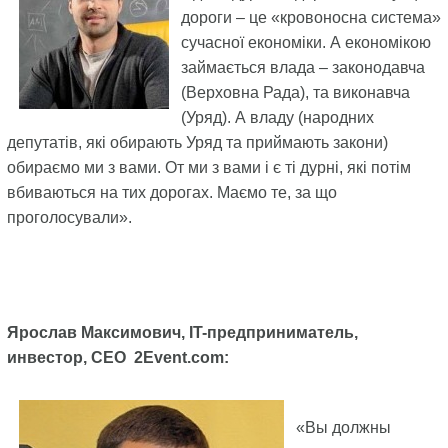
дороги – це «кровоносна система»
сучасної економіки. А економікою
займається влада – законодавча
(Верховна Рада), та виконавча
(Уряд). А владу (народних
депутатів, які обирають Уряд та приймають закони)
обираємо ми з вами. От ми з вами і є ті дурні, які потім
вбиваються на тих дорогах. Маємо те, за що
проголосували».
Ярослав Максимович, IT-предприниматель,
инвестор, СЕО 2Event.com:
«Вы должны