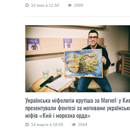
10 мая в 12:50
2089
Українська міфологія крутіша за Marvel: у Ки
презентували фентезі за мотивами українськ
міфів «Кий і морозна орда»
14 марта в 18:05
2564