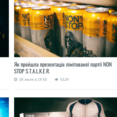
Як пройшла презентація лімітованої партії NON
STOP S.T.A.L.K.E.R.
26 июля в 19:55
5129