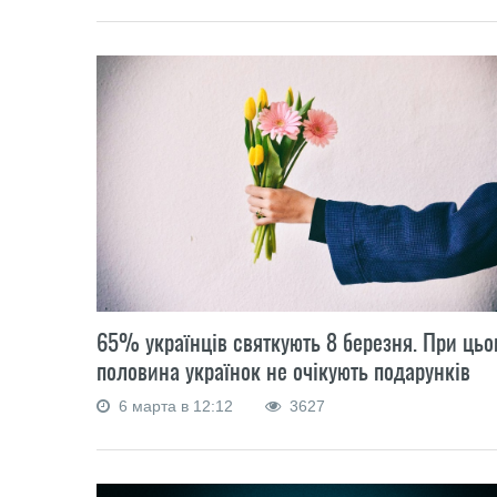
65% українців святкують 8 березня. При цьо
половина українок не очікують подарунків
6 марта в 12:12
3627