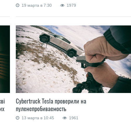
19 марта в 7:30
1979
єві
Cybertruck Tesla проверили на
их
пуленепробиваемость
13 марта в 10:45
1961