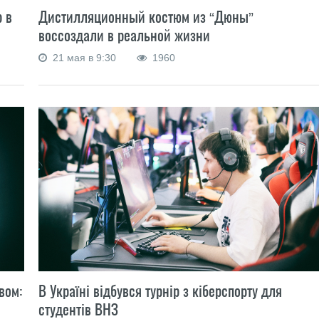
 в
Дистилляционный костюм из “Дюны”
воссоздали в реальной жизни
21 мая в 9:30
1960
вом:
В Україні відбувся турнір з кіберспорту для
студентів ВНЗ