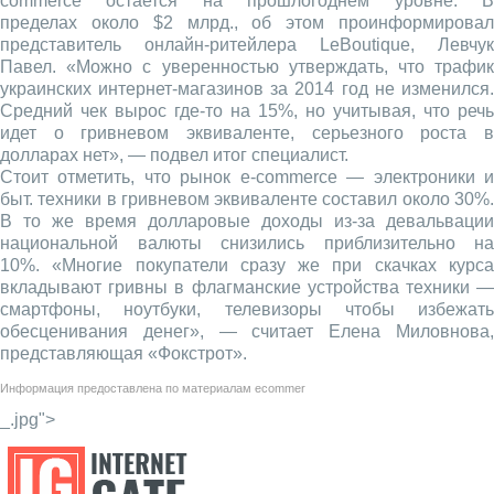
commerce остается на прошлогоднем уровне. В
пределах около $2 млрд., об этом проинформировал
представитель онлайн-ритейлера LeBoutique, Левчук
Павел. «Можно с уверенностью утверждать, что трафик
украинских интернет-магазинов за 2014 год не изменился.
Средний чек вырос где-то на 15%, но учитывая, что речь
идет о гривневом эквиваленте, серьезного роста в
долларах нет», — подвел итог специалист.
Стоит отметить, что рынок e-commerce — электроники и
быт. техники в гривневом эквиваленте составил около 30%.
В то же время долларовые доходы из-за девальвации
национальной валюты снизились приблизительно на
10%. «Многие покупатели сразу же при скачках курса
вкладывают гривны в флагманские устройства техники —
смартфоны, ноутбуки, телевизоры чтобы избежать
обесценивания денег», — считает Елена Миловнова,
представляющая «Фокстрот».
Информация предоставлена по материалам
ecommer
_.jpg">