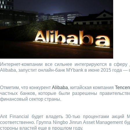
Интернет-компании все сильнее интегрируются в сферу 
Alibaba, запустит онлайн-банк MYbank в июне 2015 года — 
Отметим, что конкурент
Alibaba
, китайская компания
Tencen
частных банков, которые были разрешены правительств
финансовый сектор страны.
Ant Financial будет владеть 30-тью процентами акций
соответственно. Группа Ningbo Jinrun Asset Management б
стороны властей еще в прошлом году.