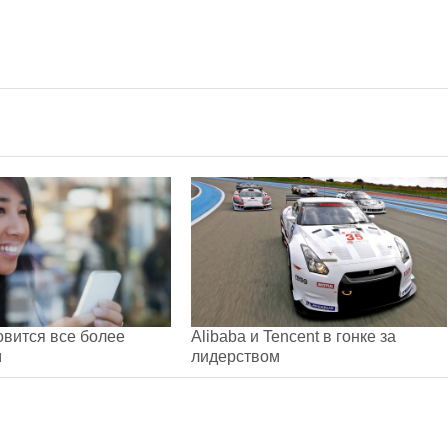
овится все более
Alibaba и Tencent в гонке за
м
лидерством