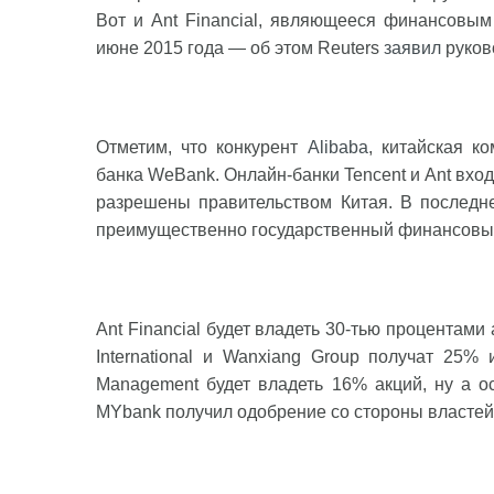
Вот и Ant Financial, являющееся финансовым
июне 2015 года — об этом Reuters
заявил
руково
Отметим, что конкурент
Alibaba
, китайская к
банка WeBank. Онлайн-банки Tencent и Ant вход
разрешены правительством Китая. В последн
преимущественно государственный финансовый
Ant Financial будет владеть 30-тью процентам
International и Wanxiang Group получат 25% 
Management будет владеть 16% акций, ну а о
MYbank получил одобрение со стороны властей