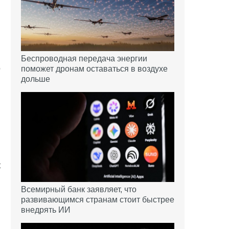
в
Беспроводная передача энергии
о
поможет дронам оставаться в воздухе
дольше
и
в
n
t
.
Всемирный банк заявляет, что
развивающимся странам стоит быстрее
внедрять ИИ