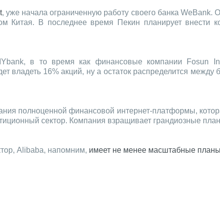
t
, уже начала ограниченную работу своего банка WeBank. О
ом Китая. В последнее время Пекин планирует внести 
 MYbank, в то время как финансовые компании Fosun In
удет владеть 16% акций, ну а остаток распределится межд
ания полноценной финансовой интернет-платформы, которая
стиционный сектор. Компания взращивает грандиозные пла
ор, Alibaba, напомним,
имеет не менее масштабные планы