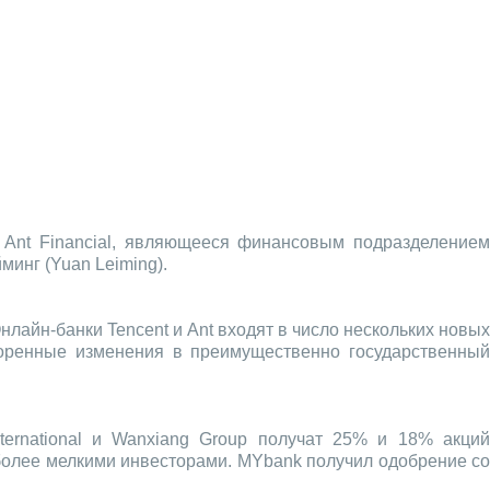
 Ant Financial, являющееся финансовым подразделением
минг (Yuan Leiming).
нлайн-банки Tencent и Ant входят в число нескольких новы
коренные изменения в преимущественно государственный
ternational и Wanxiang Group получат 25% и 18% акций
у более мелкими инвесторами. MYbank получил одобрение со