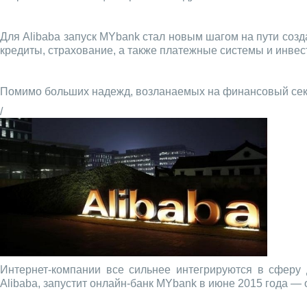
Для Alibaba запуск MYbank стал новым шагом на пути созд
кредиты, страхование, а также платежные системы и инве
Помимо больших надежд, возланаемых на финансовый сект
/
Интернет-компании все сильнее интегрируются в сферу 
Alibaba, запустит онлайн-банк MYbank в июне 2015 года — 