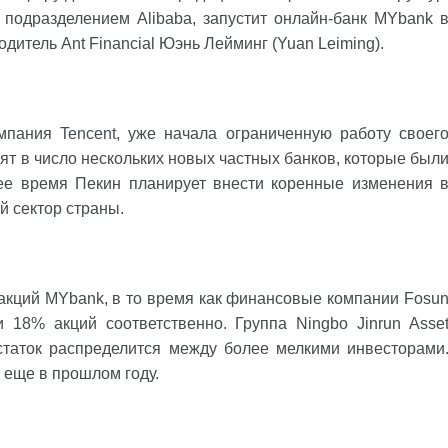
 подразделением Alibaba, запустит онлайн-банк MYbank 
дитель Ant Financial Юэнь Лейминг (Yuan Leiming).
омпания
Tencent
, уже начала ограниченную работу своег
ят в число нескольких новых частных банков, которые был
ее время Пекин планирует внести коренные изменения 
 сектор страны.
и акций MYbank, в то время как финансовые компании Fosu
и 18% акций соответственно. Группа Ningbo Jinrun Asse
статок распределится между более мелкими инвесторами
 еще в прошлом году.