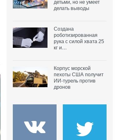
детьми, но не умеет
делать выводы
Создана
роботизированная
рука с силой хвата 25
кг и…
Корпус морской
пехоты США получит
ИИ-турель против
дронов