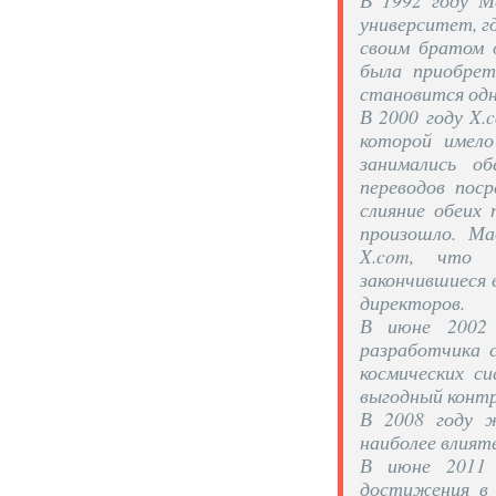
В 1992 году М
университет, гд
своим братом 
была приобре
становится одн
В 2000 году X.
которой имел
занимались о
переводов пос
слияние обеих
произошло. Ма
X.com, что в
закончившиеся 
директоров.
В июне 2002
разработчика 
космических си
выгодный конт
В 2008 году ж
наиболее влияте
В июне 2011 
достижения в 