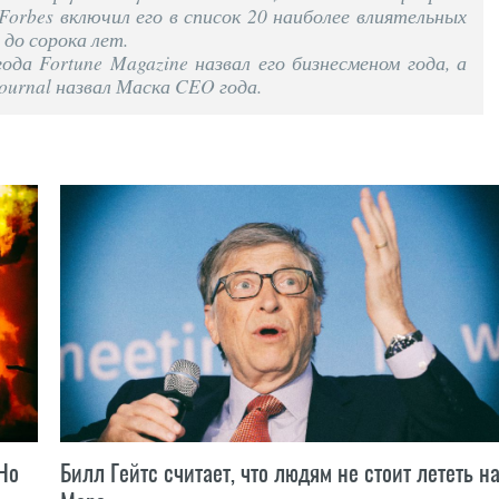
Forbes включил его в список 20 наиболее влиятельных
до сорока лет.
ода Fortune Magazine назвал его бизнесменом года, а
 Journal назвал Маска CEO года.
Но
Билл Гейтс считает, что людям не стоит лететь н