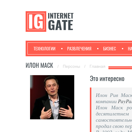
ТЕХНОЛОГИИ
РАЗВЛЕЧЕНИЯ
БИЗНЕС
Н
ИЛОН МАСК
/
Персоны
/
Главная
Это интересно
Илон Рив Маск
компании
PayPa
Илон Маск ро
десятилетнем
самостоятельн
продал свою пе