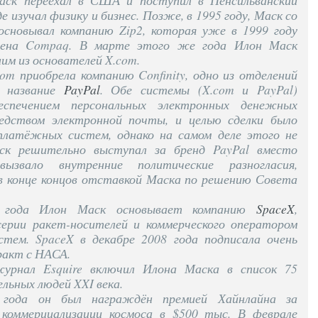
аск переехал в США и поступил в Пенсильванский
е изучал физику и бизнес. Позже, в 1995 году, Маск со
основывал компанию Zip2, которая уже в 1999 году
тена Compaq. В марте этого же года Илон Маск
им из основателей X.com.
com приобрела компанию Confinity, одно из отделений
о название
PayPal
. Обе системы (X.com и PayPal)
беспечением персональных электронных денежных
редством электронной почты, и целью сделки было
 платёжных систем, однако на самом деле этого не
ск решительно выступал за бренд PayPal вместо
ызвало внутренние политические разногласия,
в конце концов отставкой Маска по решению Совета
 года Илон Маск основывает компанию
SpaceX
,
серии ракет-носителей и коммерческого оператором
стем. SpaceX в декабре 2008 года подписала очень
ракт с НАСА.
урнал Esquire включил Илона Маска в список 75
льных людей XXI века.
года он был награждён премией Хайнлайна за
коммерциализации космоса в $500 тыс. В феврале