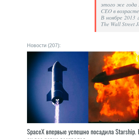
этого же года 
CEO в возрасте 
В ноябре 2013 г
The Wall Street
Новости (207):
SpaceX впервые успешно посадила Starship. 