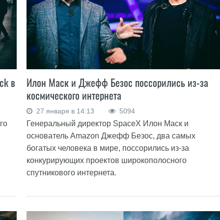
ck в
Илон Маск и Джефф Безос поссорились из-за
космического интернета
27 января в 14:13
5094
го
Генеральный директор SpaceX Илон Маск и
основатель Amazon Джефф Безос, два самых
богатых человека в мире, поссорились из-за
конкурирующих проектов широкополосного
спутникового интернета.