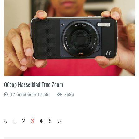
Обзор Hasselblad True Zoom
17 октября в 12:55
2593
«
1
2
3
4
5
»